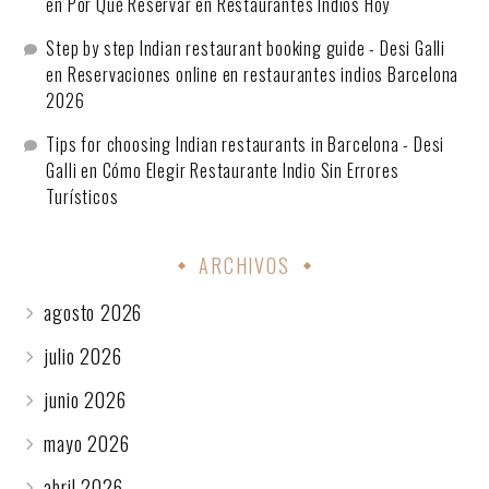
en
Por Qué Reservar en Restaurantes Indios Hoy
Step by step Indian restaurant booking guide - Desi Galli
en
Reservaciones online en restaurantes indios Barcelona
2026
Tips for choosing Indian restaurants in Barcelona - Desi
Galli
en
Cómo Elegir Restaurante Indio Sin Errores
Turísticos
ARCHIVOS
agosto 2026
julio 2026
junio 2026
mayo 2026
abril 2026