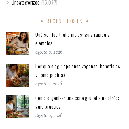
Uncategorized
(15.077)
RECENT POSTS
Qué son los thalis indios: guía rápida y
ejemplos
agosto 6, 2026
Por qué elegir opciones veganas: beneficios
y cómo pedirlas
agosto 5, 2026
Cómo organizar una cena grupal sin estrés:
guía práctica
agosto 4, 2026