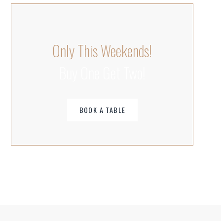
Only This Weekends!
Buy One Get Two!
BOOK A TABLE