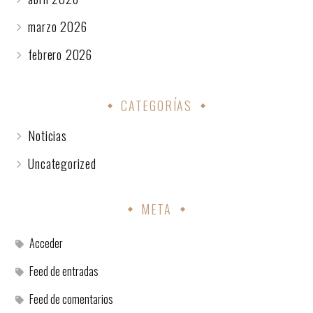
marzo 2026
febrero 2026
CATEGORÍAS
Noticias
Uncategorized
META
Acceder
Feed de entradas
Feed de comentarios