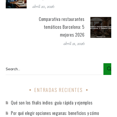
abril 20, 2026
Comparativa restaurantes
temáticos Barcelona: 5
mejores 2026
abril 21, 2026
ENTRADAS RECIENTES
Qué son los thalis indios: guía rápida y ejemplos
Por qué elegir opciones veganas: beneficios y cómo