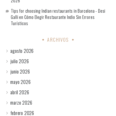
2026
Tips for choosing Indian restaurants in Barcelona - Desi
Galli
en
Cómo Elegir Restaurante Indio Sin Errores
Turísticos
ARCHIVOS
agosto 2026
julio 2026
junio 2026
mayo 2026
abril 2026
marzo 2026
febrero 2026