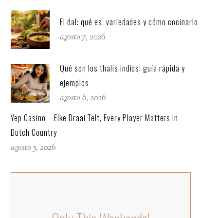
El dal: qué es, variedades y cómo cocinarlo
agosto 7, 2026
Qué son los thalis indios: guía rápida y
ejemplos
agosto 6, 2026
Yep Casino – Elke Draai Telt, Every Player Matters in
Dutch Country
agosto 5, 2026