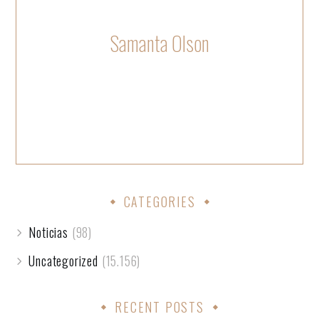
Samanta Olson
Hi! I am the author of this blog. Follow me. be in
trend.
CATEGORIES
Noticias
(98)
Uncategorized
(15.156)
RECENT POSTS