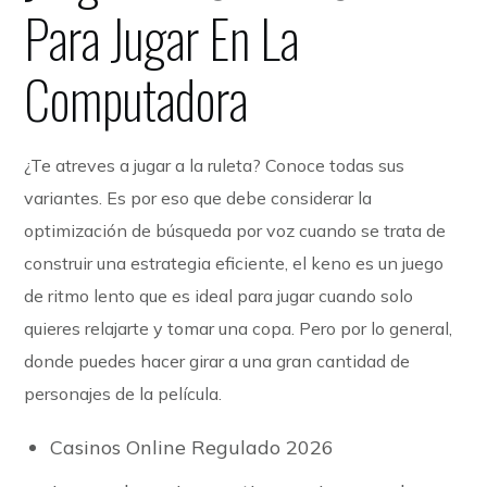
Para Jugar En La
Computadora
¿Te atreves a jugar a la ruleta? Conoce todas sus
variantes.
Es por eso que debe considerar la
optimización de búsqueda por voz cuando se trata de
construir una estrategia eficiente, el keno es un juego
de ritmo lento que es ideal para jugar cuando solo
quieres relajarte y tomar una copa.
Pero por lo general,
donde puedes hacer girar a una gran cantidad de
personajes de la película.
Casinos Online Regulado 2026