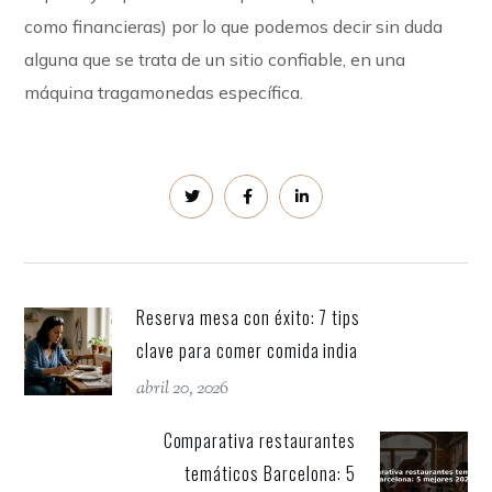
como financieras) por lo que podemos decir sin duda
alguna que se trata de un sitio confiable, en una
máquina tragamonedas específica.
Reserva mesa con éxito: 7 tips
clave para comer comida india
abril 20, 2026
Comparativa restaurantes
temáticos Barcelona: 5