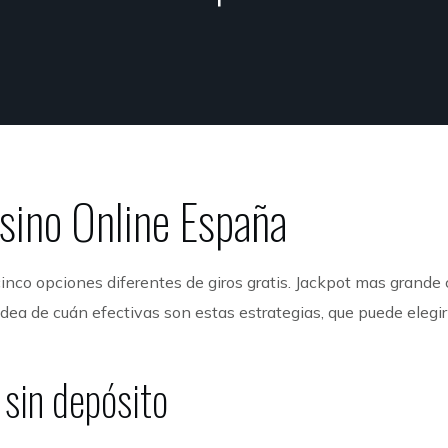
sino Online España
nco opciones diferentes de giros gratis. Jackpot mas grande 
 idea de cuán efectivas son estas estrategias, que puede elegir
 sin depósito