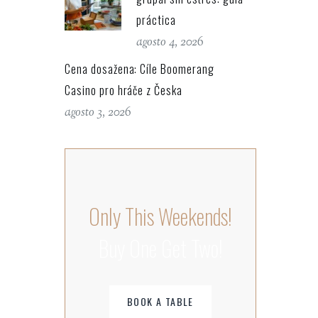
práctica
agosto 4, 2026
Cena dosažena: Cíle Boomerang
Casino pro hráče z Česka
agosto 3, 2026
Only This Weekends!
Buy One Get Two!
BOOK A TABLE