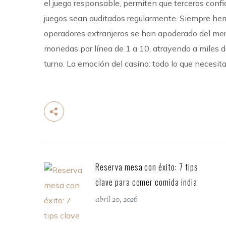
el juego responsable, permiten que terceros conf
juegos sean auditados regularmente. Siempre hemo
operadores extranjeros se han apoderado del me
monedas por línea de 1 a 10, atrayendo a miles d
turno. La emoción del casino: todo lo que necesita
Reserva mesa con éxito: 7 tips
clave para comer comida india
abril 20, 2026