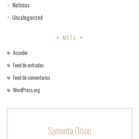
Noticias
Uncategorized
META
Acceder
Feed de entradas
Feed de comentarios
WordPress.org
Samanta Olson