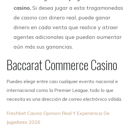
casino.
Si desea jugar a esta tragamonedas
de casino con dinero real, puede ganar
dinero en cada venta que realice y atraer
agentes adicionales que puedan aumentar
aún más sus ganancias.
Baccarat Commerce Casino
Puedes elegir entre casi cualquier evento nacional e
internacional como la Premier League, todo lo que
necesita es una dirección de correo electrónico válida.
Freshbet Casino Opinion Real Y Experiencia De
Jugadores 2026