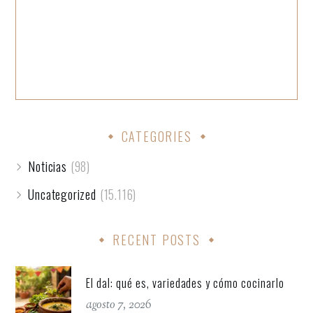
Hi! I am the author of this blog. Follow me. be in
trend.
CATEGORIES
Noticias
(98)
Uncategorized
(15.116)
RECENT POSTS
El dal: qué es, variedades y cómo cocinarlo
agosto 7, 2026