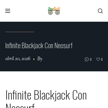
Infinite Blackjack Con Neosurf
abril 20, 2026
By
0
0
Infinite Blackjack Con
Neosurf