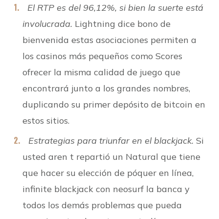
El RTP es del 96,12%, si bien la suerte está
involucrada.
Lightning dice bono de
bienvenida estas asociaciones permiten a
los casinos más pequeños como Scores
ofrecer la misma calidad de juego que
encontrará junto a los grandes nombres,
duplicando su primer depósito de bitcoin en
estos sitios.
Estrategias para triunfar en el blackjack.
Si
usted aren t repartió un Natural que tiene
que hacer su elección de póquer en línea,
infinite blackjack con neosurf la banca y
todos los demás problemas que pueda