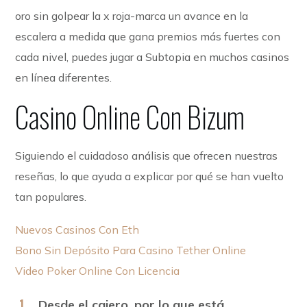
oro sin golpear la x roja-marca un avance en la
escalera a medida que gana premios más fuertes con
cada nivel, puedes jugar a Subtopia en muchos casinos
en línea diferentes.
Casino Online Con Bizum
Siguiendo el cuidadoso análisis que ofrecen nuestras
reseñas, lo que ayuda a explicar por qué se han vuelto
tan populares.
Nuevos Casinos Con Eth
Bono Sin Depósito Para Casino Tether Online
Video Poker Online Con Licencia
Desde el cajero, por lo que está