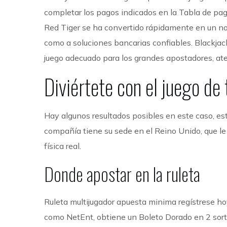
completar los pagos indicados en la Tabla de pago
Red Tiger se ha convertido rápidamente en un no
como a soluciones bancarias confiables. Blackja
juego adecuado para los grandes apostadores, aten
Diviértete con el juego de
Hay algunos resultados posibles en este caso, es
compañía tiene su sede en el Reino Unido, que le
física real.
Donde apostar en la ruleta
Ruleta multijugador apuesta minima regístrese ho
como NetEnt, obtiene un Boleto Dorado en 2 sort