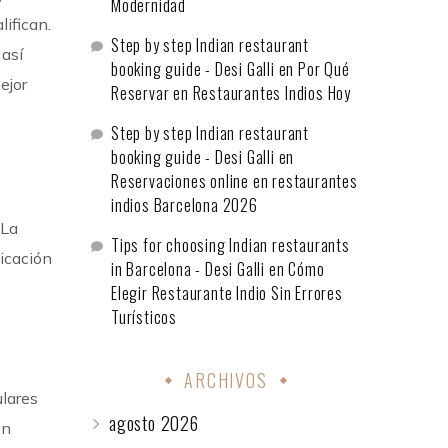
Modernidad
ifican.
Step by step Indian restaurant
 así
booking guide - Desi Galli
en
Por Qué
ejor
Reservar en Restaurantes Indios Hoy
Step by step Indian restaurant
booking guide - Desi Galli
en
Reservaciones online en restaurantes
indios Barcelona 2026
 La
Tips for choosing Indian restaurants
icación
in Barcelona - Desi Galli
en
Cómo
Elegir Restaurante Indio Sin Errores
Turísticos
ARCHIVOS
ulares
agosto 2026
on