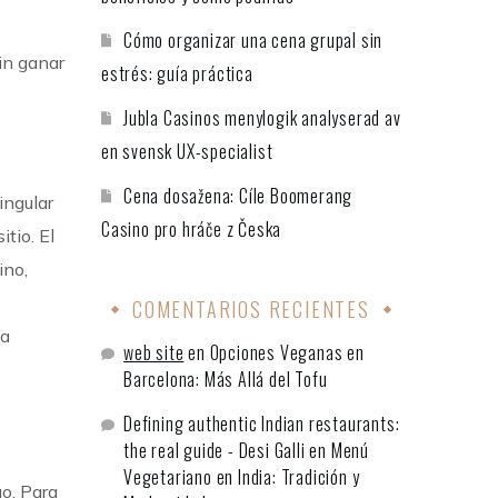
Cómo organizar una cena grupal sin
sin ganar
estrés: guía práctica
Jubla Casinos menylogik analyserad av
en svensk UX-specialist
Cena dosažena: Cíle Boomerang
ingular
Casino pro hráče z Česka
tio. El
ino,
COMENTARIOS RECIENTES
la
web site
en
Opciones Veganas en
Barcelona: Más Allá del Tofu
Defining authentic Indian restaurants:
the real guide - Desi Galli
en
Menú
Vegetariano en India: Tradición y
go. Para