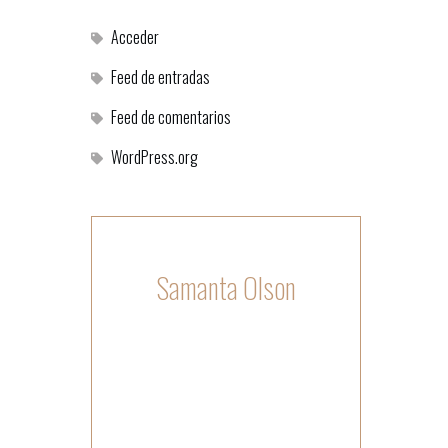
Acceder
Feed de entradas
Feed de comentarios
WordPress.org
Samanta Olson
Hi! I am the author of this blog.
Follow me. be in trend.