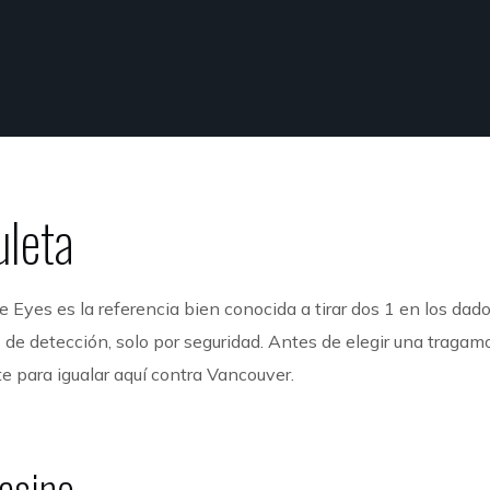
uleta
e Eyes es la referencia bien conocida a tirar dos 1 en los dado
s de detección, solo por seguridad. Antes de elegir una traga
te para igualar aquí contra Vancouver.
asino