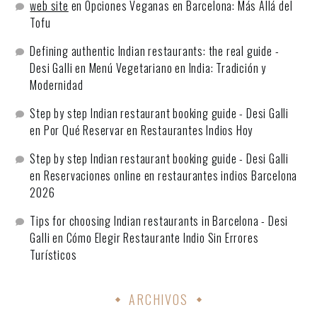
web site
en
Opciones Veganas en Barcelona: Más Allá del
Tofu
Defining authentic Indian restaurants: the real guide -
Desi Galli
en
Menú Vegetariano en India: Tradición y
Modernidad
Step by step Indian restaurant booking guide - Desi Galli
en
Por Qué Reservar en Restaurantes Indios Hoy
Step by step Indian restaurant booking guide - Desi Galli
en
Reservaciones online en restaurantes indios Barcelona
2026
Tips for choosing Indian restaurants in Barcelona - Desi
Galli
en
Cómo Elegir Restaurante Indio Sin Errores
Turísticos
ARCHIVOS