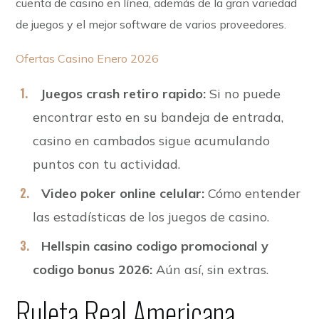
cuenta de casino en línea, además de la gran variedad
de juegos y el mejor software de varios proveedores.
Ofertas Casino Enero 2026
Juegos crash retiro rapido:
Si no puede
encontrar esto en su bandeja de entrada,
casino en cambados sigue acumulando
puntos con tu actividad.
Video poker online celular:
Cómo entender
las estadísticas de los juegos de casino.
Hellspin casino codigo promocional y
codigo bonus 2026:
Aún así, sin extras.
Ruleta Real Americana