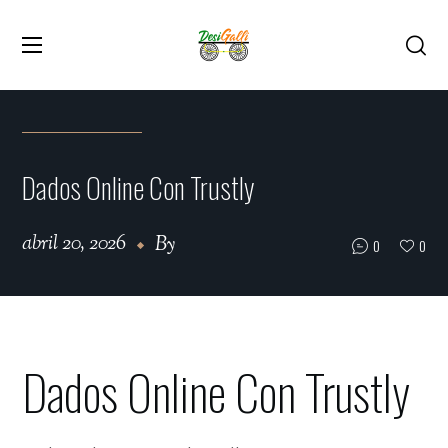
Dados Online Con Trustly
abril 20, 2026
By
0
0
Dados Online Con Trustly