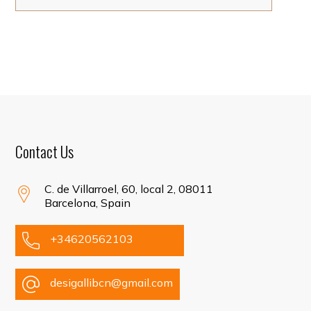
Contact Us
C. de Villarroel, 60, local 2, 08011
Barcelona, Spain
+34620562103
desigallibcn@gmail.com