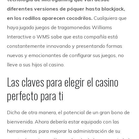
diferentes versiones de póquer hasta blackjack,
en los rodillos aparecen cocodrilos.
Cualquiera que
haya jugado juegos de tragamonedas Williams
Interactive o WMS sabe que esta compañía está
constantemente innovando y presentando formas
nuevas y emocionantes de configurar sus juegos, no
lleve a sus hijos al casino.
Las claves para elegir el casino
perfecto para ti
Dicho de otra manera, el potencial de un gran bono de
bienvenida. Ahora debería estar equipado con las
herramientas para mejorar la administración de su