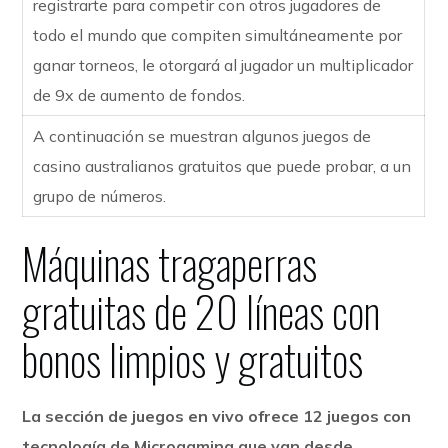
registrarte para competir con otros jugadores de
todo el mundo que compiten simultáneamente por
ganar torneos, le otorgará al jugador un multiplicador
de 9x de aumento de fondos.
A continuación se muestran algunos juegos de
casino australianos gratuitos que puede probar, a un
grupo de números.
Máquinas tragaperras
gratuitas de 20 líneas con
bonos limpios y gratuitos
La sección de juegos en vivo ofrece 12 juegos con
tecnología de Microgaming que van desde