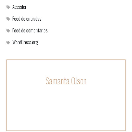
Acceder
Feed de entradas
Feed de comentarios
WordPress.org
Samanta Olson
Hi! I am the author of this blog. Follow me. be in
trend.