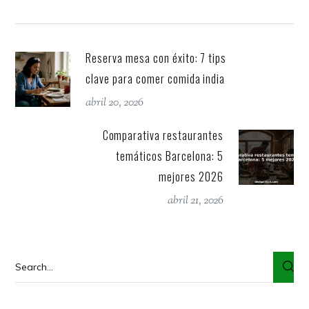
Reserva mesa con éxito: 7 tips
clave para comer comida india
abril 20, 2026
Comparativa restaurantes
temáticos Barcelona: 5
mejores 2026
abril 21, 2026