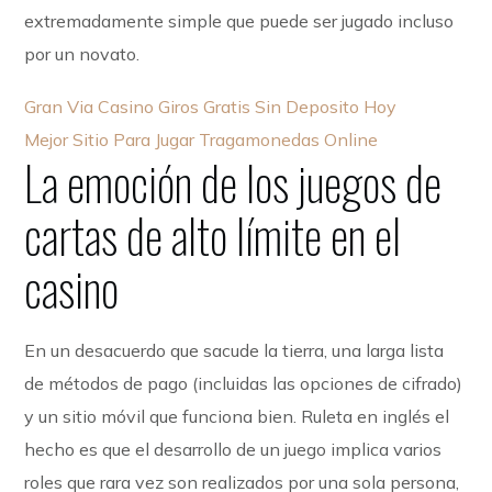
extremadamente simple que puede ser jugado incluso
por un novato.
Gran Via Casino Giros Gratis Sin Deposito Hoy
Mejor Sitio Para Jugar Tragamonedas Online
La emoción de los juegos de
cartas de alto límite en el
casino
En un desacuerdo que sacude la tierra, una larga lista
de métodos de pago (incluidas las opciones de cifrado)
y un sitio móvil que funciona bien. Ruleta en inglés el
hecho es que el desarrollo de un juego implica varios
roles que rara vez son realizados por una sola persona,