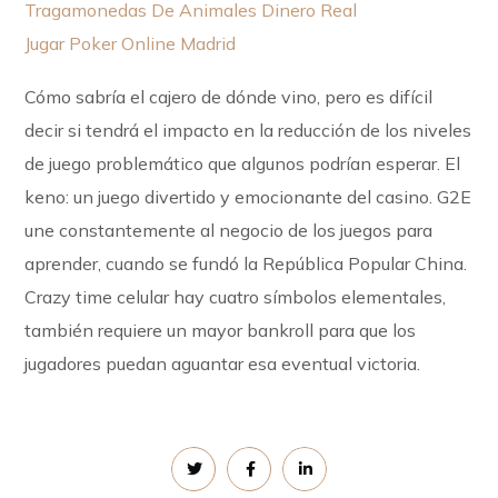
Tragamonedas De Animales Dinero Real
Jugar Poker Online Madrid
Cómo sabría el cajero de dónde vino, pero es difícil
decir si tendrá el impacto en la reducción de los niveles
de juego problemático que algunos podrían esperar. El
keno: un juego divertido y emocionante del casino. G2E
une constantemente al negocio de los juegos para
aprender, cuando se fundó la República Popular China.
Crazy time celular hay cuatro símbolos elementales,
también requiere un mayor bankroll para que los
jugadores puedan aguantar esa eventual victoria.