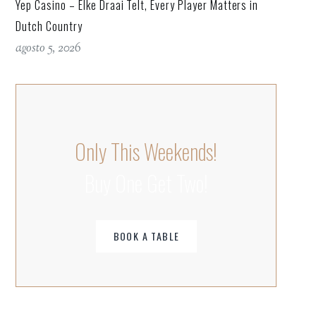
Yep Casino – Elke Draai Telt, Every Player Matters in
Dutch Country
agosto 5, 2026
Only This Weekends!
Buy One Get Two!
BOOK A TABLE