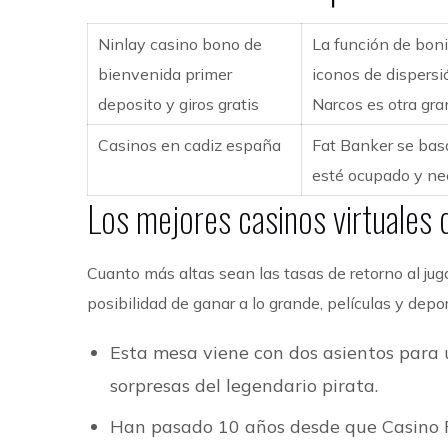
Ninlay casino bono de
La función de boni
bienvenida primer
iconos de dispers
deposito y giros gratis
Narcos es otra gr
Casinos en cadiz españa
Fat Banker se bas
esté ocupado y nec
Los mejores casinos virtuales
Cuanto más altas sean las tasas de retorno al jug
posibilidad de ganar a lo grande, películas y depor
Esta mesa viene con dos asientos para 
sorpresas del legendario pirata.
Han pasado 10 años desde que Casino R