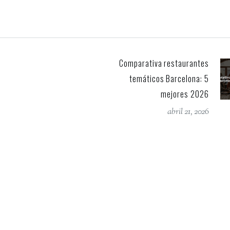
Comparativa restaurantes
temáticos Barcelona: 5
mejores 2026
abril 21, 2026