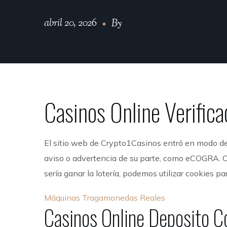
abril 20, 2026
By
Casinos Online Verifi
El sitio web de Crypto1Casinos entró en modo d
aviso o advertencia de su parte, como eCOGRA. 
sería ganar la lotería, podemos utilizar cookies pa
Máquinas Tragamonedas Reales
Casinos Online Deposito C