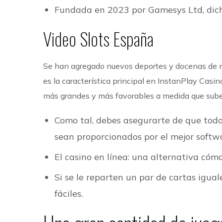
Fundada en 2023 por Gamesys Ltd, dich
Video Slots España
Se han agregado nuevos deportes y docenas de nu
es la característica principal en InstanPlay Casi
más grandes y más favorables a medida que sube
Como tal, debes asegurarte de que todo
sean proporcionados por el mejor softwa
El casino en línea: una alternativa cóm
Si se le reparten un par de cartas igu
fáciles.