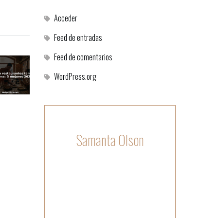
Acceder
Feed de entradas
Feed de comentarios
WordPress.org
Samanta Olson
Hi! I am the author of this blog.
Follow me. be in trend.