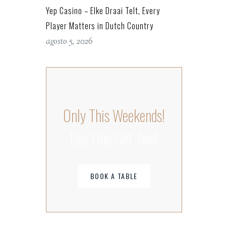
Yep Casino – Elke Draai Telt, Every
Player Matters in Dutch Country
agosto 5, 2026
Only This Weekends!
Buy One Get Two!
BOOK A TABLE