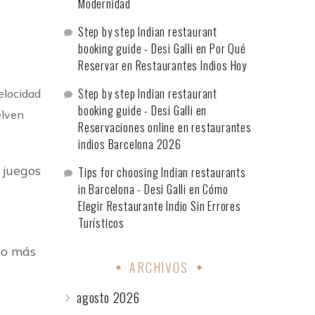
Modernidad
Step by step Indian restaurant
booking guide - Desi Galli
en
Por Qué
Reservar en Restaurantes Indios Hoy
Step by step Indian restaurant
elocidad
booking guide - Desi Galli
en
elven
Reservaciones online en restaurantes
indios Barcelona 2026
 juegos
Tips for choosing Indian restaurants
in Barcelona - Desi Galli
en
Cómo
Elegir Restaurante Indio Sin Errores
Turísticos
to más
ARCHIVOS
agosto 2026