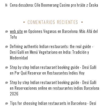
Cena dosažena: Cíle Boomerang Casino pro hráče z Česka
COMENTARIOS RECIENTES
web site
en
Opciones Veganas en Barcelona: Más Allá del
Tofu
Defining authentic Indian restaurants: the real guide -
Desi Galli
en
Menú Vegetariano en India: Tradición y
Modernidad
Step by step Indian restaurant booking guide - Desi Galli
en
Por Qué Reservar en Restaurantes Indios Hoy
Step by step Indian restaurant booking guide - Desi Galli
en
Reservaciones online en restaurantes indios Barcelona
2026
Tips for choosing Indian restaurants in Barcelona - Desi