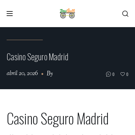
Casino Seguro Madrid
abril 20, 2026
By
0
0
Casino Seguro Madrid