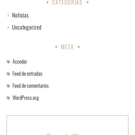
CATEGORÍAS
Noticias
Uncategorized
META
Acceder
Feed de entradas
Feed de comentarios
WordPress.org