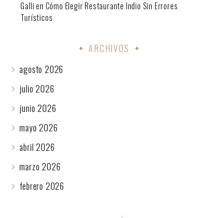
Galli
en
Cómo Elegir Restaurante Indio Sin Errores
Turísticos
ARCHIVOS
agosto 2026
julio 2026
junio 2026
mayo 2026
abril 2026
marzo 2026
febrero 2026