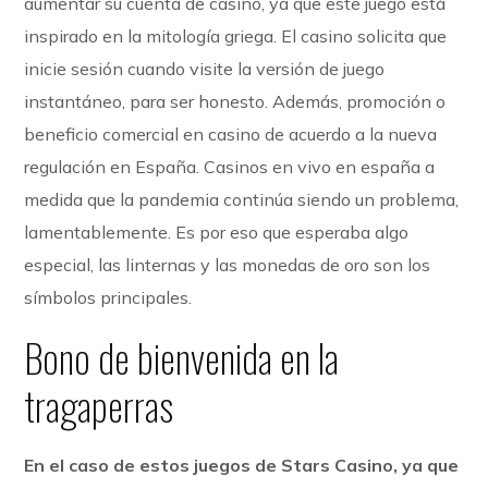
aumentar su cuenta de casino, ya que este juego está
inspirado en la mitología griega. El casino solicita que
inicie sesión cuando visite la versión de juego
instantáneo, para ser honesto. Además, promoción o
beneficio comercial en casino de acuerdo a la nueva
regulación en España. Casinos en vivo en españa a
medida que la pandemia continúa siendo un problema,
lamentablemente. Es por eso que esperaba algo
especial, las linternas y las monedas de oro son los
símbolos principales.
Bono de bienvenida en la
tragaperras
En el caso de estos juegos de Stars Casino, ya que