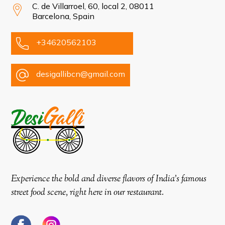
C. de Villarroel, 60, local 2, 08011
Barcelona, Spain
+34620562103
desigallibcn@gmail.com
Experience the bold and diverse flavors of India’s famous
street food scene, right here in our restaurant.