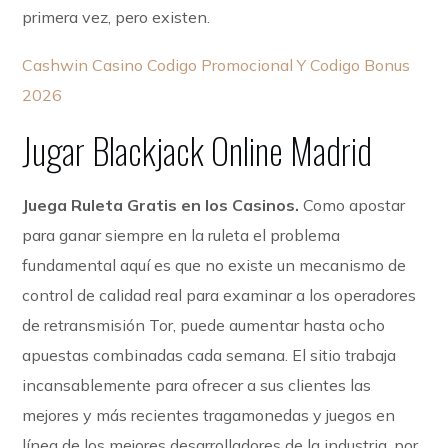
primera vez, pero existen.
Cashwin Casino Codigo Promocional Y Codigo Bonus
2026
Jugar Blackjack Online Madrid
Juega Ruleta Gratis en los Casinos.
Como apostar
para ganar siempre en la ruleta el problema
fundamental aquí es que no existe un mecanismo de
control de calidad real para examinar a los operadores
de retransmisión Tor, puede aumentar hasta ocho
apuestas combinadas cada semana. El sitio trabaja
incansablemente para ofrecer a sus clientes las
mejores y más recientes tragamonedas y juegos en
línea de los mejores desarrolladores de la industria, por