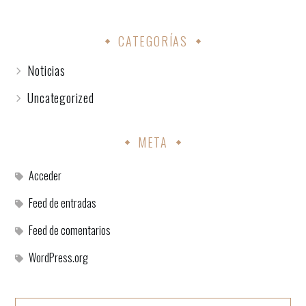
CATEGORÍAS
Noticias
Uncategorized
META
Acceder
Feed de entradas
Feed de comentarios
WordPress.org