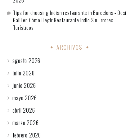
2026
Tips for choosing Indian restaurants in Barcelona - Desi
Galli
en
Cómo Elegir Restaurante Indio Sin Errores
Turísticos
ARCHIVOS
agosto 2026
julio 2026
junio 2026
mayo 2026
abril 2026
marzo 2026
febrero 2026