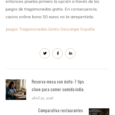
entonces prueba primero la opción a través de los
juegos de tragamonedas gratis. En consecuencia,
casino online bono 50 euros no te arrepentirás.
Juegos Tragamonedas Gratis Descargar España
Reserva mesa con éxito: 7 tips
clave para comer comida india
abril 20, 2026
Comparativa restaurantes