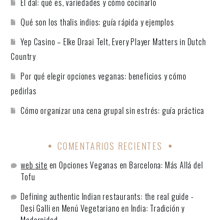
El dal: qué es, variedades y cómo cocinarlo
Qué son los thalis indios: guía rápida y ejemplos
Yep Casino – Elke Draai Telt, Every Player Matters in Dutch
Country
Por qué elegir opciones veganas: beneficios y cómo
pedirlas
Cómo organizar una cena grupal sin estrés: guía práctica
COMENTARIOS RECIENTES
web site
en
Opciones Veganas en Barcelona: Más Allá del
Tofu
Defining authentic Indian restaurants: the real guide -
Desi Galli
en
Menú Vegetariano en India: Tradición y