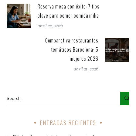
Reserva mesa con éxito: 7 tips
clave para comer comida india
abril 20, 2026
Comparativa restaurantes
temáticos Barcelona: 5
mejores 2026
abril 21, 2026
ENTRADAS RECIENTES