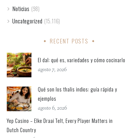
Noticias
(98)
Uncategorized
(15.116)
RECENT POSTS
El dal: qué es, variedades y cómo cocinarlo
agosto 7, 2026
Qué son los thalis indios: guía rápida y
ejemplos
agosto 6, 2026
Yep Casino – Elke Draai Telt, Every Player Matters in
Dutch Country