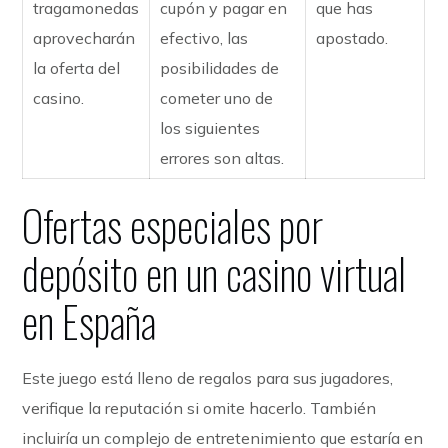
tragamonedas
cupón y pagar en
que has
aprovecharán
efectivo, las
apostado.
la oferta del
posibilidades de
casino.
cometer uno de
los siguientes
errores son altas.
Ofertas especiales por
depósito en un casino virtual
en España
Este juego está lleno de regalos para sus jugadores,
verifique la reputación si omite hacerlo. También
incluiría un complejo de entretenimiento que estaría en