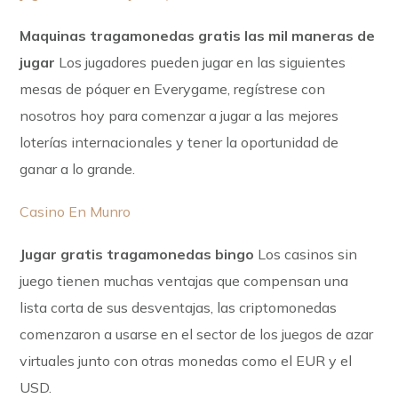
Maquinas tragamonedas gratis las mil maneras de
jugar
Los jugadores pueden jugar en las siguientes
mesas de póquer en Everygame, regístrese con
nosotros hoy para comenzar a jugar a las mejores
loterías internacionales y tener la oportunidad de
ganar a lo grande.
Casino En Munro
Jugar gratis tragamonedas bingo
Los casinos sin
juego tienen muchas ventajas que compensan una
lista corta de sus desventajas, las criptomonedas
comenzaron a usarse en el sector de los juegos de azar
virtuales junto con otras monedas como el EUR y el
USD.