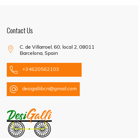
Contact Us
C. de Villarroel, 60, local 2, 08011
Barcelona, Spain
+34620562103
desigallibcn@gmail.com