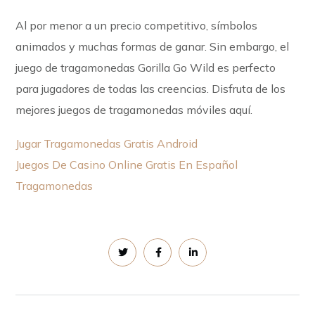
Al por menor a un precio competitivo, símbolos
animados y muchas formas de ganar. Sin embargo, el
juego de tragamonedas Gorilla Go Wild es perfecto
para jugadores de todas las creencias. Disfruta de los
mejores juegos de tragamonedas móviles aquí.
Jugar Tragamonedas Gratis Android
Juegos De Casino Online Gratis En Español
Tragamonedas