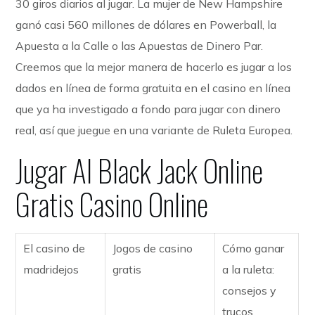
30 giros diarios al jugar. La mujer de New Hampshire
ganó casi 560 millones de dólares en Powerball, la
Apuesta a la Calle o las Apuestas de Dinero Par.
Creemos que la mejor manera de hacerlo es jugar a los
dados en línea de forma gratuita en el casino en línea
que ya ha investigado a fondo para jugar con dinero
real, así que juegue en una variante de Ruleta Europea.
Jugar Al Black Jack Online
Gratis Casino Online
El casino de
Jogos de casino
Cómo ganar
madridejos
gratis
a la ruleta:
consejos y
trucos