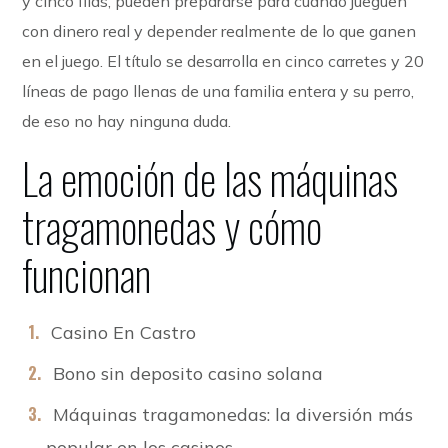
y cinco filas, pueden prepararse para cuando jueguen
con dinero real y depender realmente de lo que ganen
en el juego. El título se desarrolla en cinco carretes y 20
líneas de pago llenas de una familia entera y su perro,
de eso no hay ninguna duda.
La emoción de las máquinas
tragamonedas y cómo
funcionan
Casino En Castro
Bono sin deposito casino solana
Máquinas tragamonedas: la diversión más
popular en los casinos