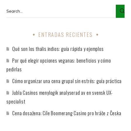
ENTRADAS RECIENTES
Qué son los thalis indios: guía rápida y ejemplos
Por qué elegir opciones veganas: beneficios y cómo
pedirlas
Cómo organizar una cena grupal sin estrés: guía práctica
Jubla Casinos menylogik analyserad av en svensk UX-
specialist
Cena dosažena: Cíle Boomerang Casino pro hráče z Česka