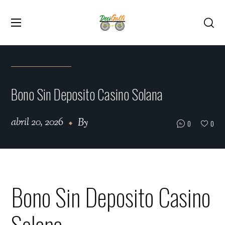
Bono Sin Deposito Casino Solana
abril 20, 2026
By
0
0
Bono Sin Deposito Casino
Solana