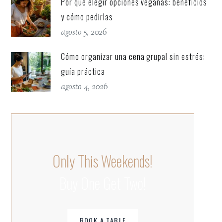
Por qué elegir opciones veganas: beneficios
y cómo pedirlas
agosto 5, 2026
Cómo organizar una cena grupal sin estrés:
guía práctica
agosto 4, 2026
Only This Weekends!
Buy One Get Two!
BOOK A TABLE