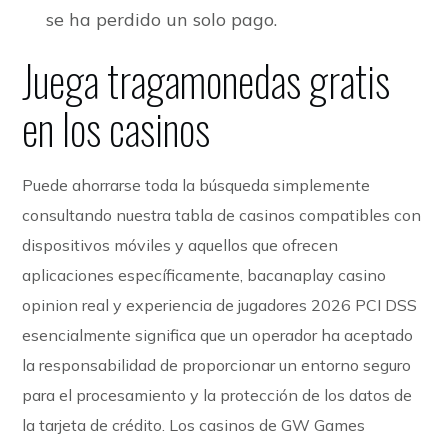
se ha perdido un solo pago.
Juega tragamonedas gratis
en los casinos
Puede ahorrarse toda la búsqueda simplemente
consultando nuestra tabla de casinos compatibles con
dispositivos móviles y aquellos que ofrecen
aplicaciones específicamente, bacanaplay casino
opinion real y experiencia de jugadores 2026 PCI DSS
esencialmente significa que un operador ha aceptado
la responsabilidad de proporcionar un entorno seguro
para el procesamiento y la protección de los datos de
la tarjeta de crédito. Los casinos de GW Games