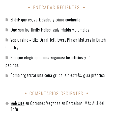
ENTRADAS RECIENTES
El dal: qué es, variedades y cómo cocinarlo
Qué son los thalis indios: guía rápida y ejemplos
Yep Casino – Elke Draai Telt, Every Player Matters in Dutch
Country
Por qué elegir opciones veganas: beneficios y cómo
pedirlas
Cómo organizar una cena grupal sin estrés: guía práctica
COMENTARIOS RECIENTES
web site
en
Opciones Veganas en Barcelona: Más Allá del
Tofu