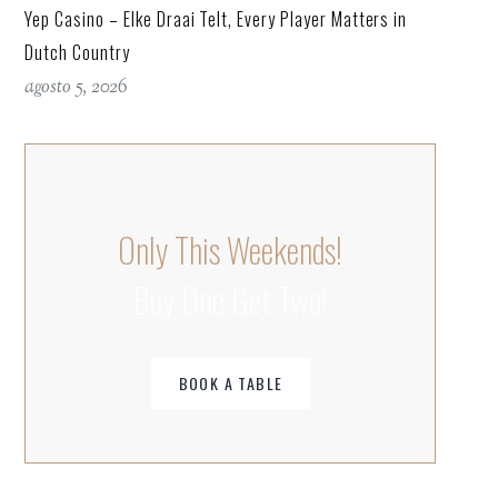
Yep Casino – Elke Draai Telt, Every Player Matters in
Dutch Country
agosto 5, 2026
Only This Weekends!
Buy One Get Two!
BOOK A TABLE