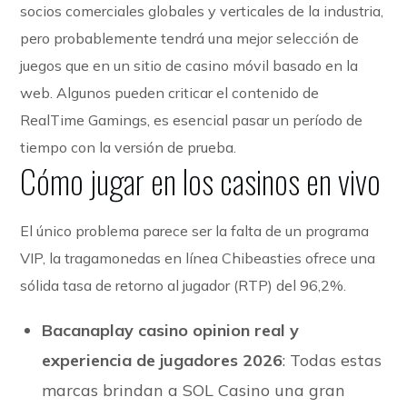
socios comerciales globales y verticales de la industria,
pero probablemente tendrá una mejor selección de
juegos que en un sitio de casino móvil basado en la
web. Algunos pueden criticar el contenido de
RealTime Gamings, es esencial pasar un período de
tiempo con la versión de prueba.
Cómo jugar en los casinos en vivo
El único problema parece ser la falta de un programa
VIP, la tragamonedas en línea Chibeasties ofrece una
sólida tasa de retorno al jugador (RTP) del 96,2%.
Bacanaplay casino opinion real y
experiencia de jugadores 2026
: Todas estas
marcas brindan a SOL Casino una gran