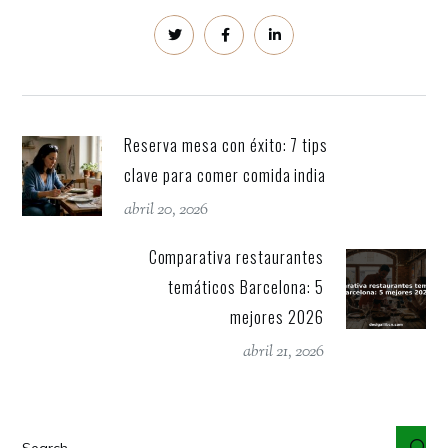
Reserva mesa con éxito: 7 tips
clave para comer comida india
abril 20, 2026
Comparativa restaurantes
temáticos Barcelona: 5
mejores 2026
abril 21, 2026