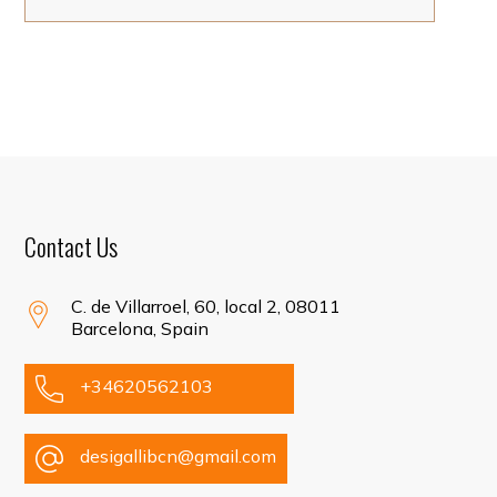
Contact Us
C. de Villarroel, 60, local 2, 08011
Barcelona, Spain
+34620562103
desigallibcn@gmail.com