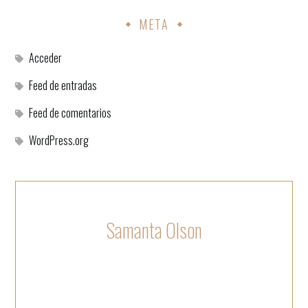
META
Acceder
Feed de entradas
Feed de comentarios
WordPress.org
Samanta Olson
Hi! I am the author of this blog. Follow me. be in
trend.