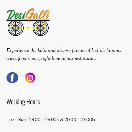
Experience the bold and diverse flavors of India’s famous
street food scene, right here in our restaurant.
Working Hours
Tue – Sun :
13:00 – 16:00h & 20:00 – 23:00h