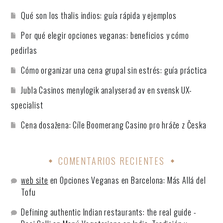
Qué son los thalis indios: guía rápida y ejemplos
Por qué elegir opciones veganas: beneficios y cómo
pedirlas
Cómo organizar una cena grupal sin estrés: guía práctica
Jubla Casinos menylogik analyserad av en svensk UX-
specialist
Cena dosažena: Cíle Boomerang Casino pro hráče z Česka
COMENTARIOS RECIENTES
web site
en
Opciones Veganas en Barcelona: Más Allá del
Tofu
Defining authentic Indian restaurants: the real guide -