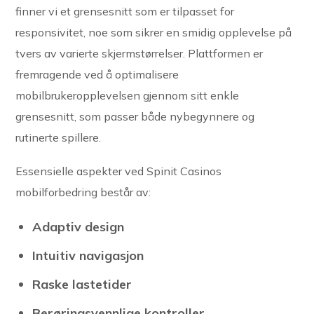
finner vi et grensesnitt som er tilpasset for
responsivitet, noe som sikrer en smidig opplevelse på
tvers av varierte skjermstørrelser. Plattformen er
fremragende ved å optimalisere
mobilbrukeropplevelsen gjennom sitt enkle
grensesnitt, som passer både nybegynnere og
rutinerte spillere.
Essensielle aspekter ved Spinit Casinos
mobilforbedring består av:
Adaptiv design
Intuitiv navigasjon
Raske lastetider
Berøringsvennlige kontroller