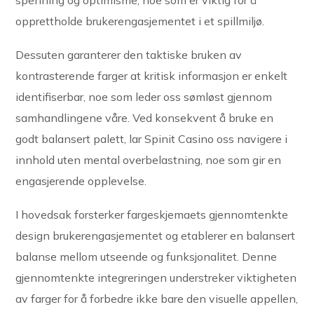
spenning og optimisme, noe som er viktig for å
opprettholde brukerengasjementet i et spillmiljø.
Dessuten garanterer den taktiske bruken av
kontrasterende farger at kritisk informasjon er enkelt
identifiserbar, noe som leder oss sømløst gjennom
samhandlingene våre. Ved konsekvent å bruke en
godt balansert palett, lar Spinit Casino oss navigere i
innhold uten mental overbelastning, noe som gir en
engasjerende opplevelse.
I hovedsak forsterker fargeskjemaets gjennomtenkte
design brukerengasjementet og etablerer en balansert
balanse mellom utseende og funksjonalitet. Denne
gjennomtenkte integreringen understreker viktigheten
av farger for å forbedre ikke bare den visuelle appellen,