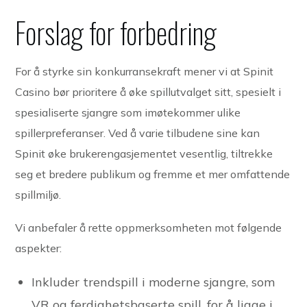
Forslag for forbedring
For å styrke sin konkurransekraft mener vi at Spinit
Casino bør prioritere å øke spillutvalget sitt, spesielt i
spesialiserte sjangre som imøtekommer ulike
spillerpreferanser. Ved å varie tilbudene sine kan
Spinit øke brukerengasjementet vesentlig, tiltrekke
seg et bredere publikum og fremme et mer omfattende
spillmiljø.
Vi anbefaler å rette oppmerksomheten mot følgende
aspekter:
Inkluder trendspill i moderne sjangre, som
VR og ferdighetsbaserte spill, for å ligge i