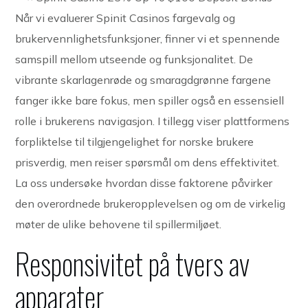
Når vi evaluerer Spinit Casinos fargevalg og
brukervennlighetsfunksjoner, finner vi et spennende
samspill mellom utseende og funksjonalitet. De
vibrante skarlagenrøde og smaragdgrønne fargene
fanger ikke bare fokus, men spiller også en essensiell
rolle i brukerens navigasjon. I tillegg viser plattformens
forpliktelse til tilgjengelighet for norske brukere
prisverdig, men reiser spørsmål om dens effektivitet.
La oss undersøke hvordan disse faktorene påvirker
den overordnede brukeropplevelsen og om de virkelig
møter de ulike behovene til spillermiljøet.
Responsivitet på tvers av
apparater