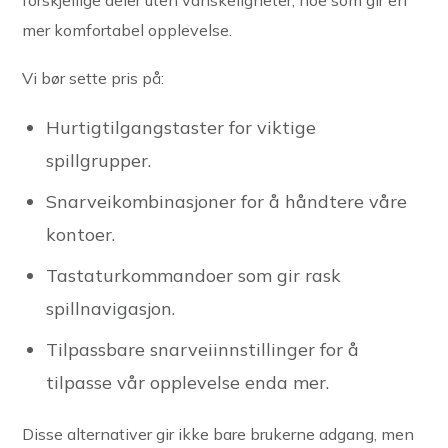
forskjellige deler uten vanskeligheter, noe som gir en
mer komfortabel opplevelse.
Vi bør sette pris på:
Hurtigtilgangstaster for viktige
spillgrupper.
Snarveikombinasjoner for å håndtere våre
kontoer.
Tastaturkommandoer som gir rask
spillnavigasjon.
Tilpassbare snarveiinnstillinger for å
tilpasse vår opplevelse enda mer.
Disse alternativer gir ikke bare brukerne adgang, men