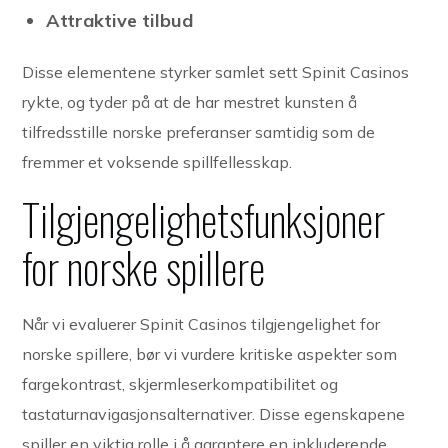
Attraktive tilbud
Disse elementene styrker samlet sett Spinit Casinos
rykte, og tyder på at de har mestret kunsten å
tilfredsstille norske preferanser samtidig som de
fremmer et voksende spillfellesskap.
Tilgjengelighetsfunksjoner
for norske spillere
Når vi evaluerer Spinit Casinos tilgjengelighet for
norske spillere, bør vi vurdere kritiske aspekter som
fargekontrast, skjermleserkompatibilitet og
tastaturnavigasjonsalternativer. Disse egenskapene
spiller en viktig rolle i å garantere en inkluderende