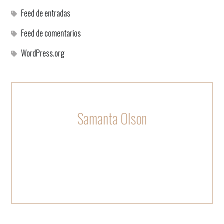
Feed de entradas
Feed de comentarios
WordPress.org
Samanta Olson
Hi! I am the author of this blog. Follow me. be in
trend.