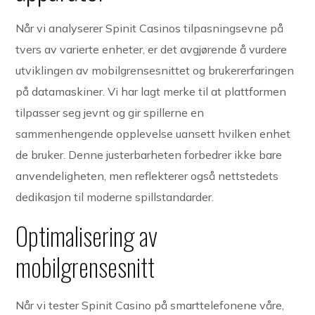
Når vi analyserer Spinit Casinos tilpasningsevne på
tvers av varierte enheter, er det avgjørende å vurdere
utviklingen av mobilgrensesnittet og brukererfaringen
på datamaskiner. Vi har lagt merke til at plattformen
tilpasser seg jevnt og gir spillerne en
sammenhengende opplevelse uansett hvilken enhet
de bruker. Denne justerbarheten forbedrer ikke bare
anvendeligheten, men reflekterer også nettstedets
dedikasjon til moderne spillstandarder.
Optimalisering av
mobilgrensesnitt
Når vi tester Spinit Casino på smarttelefonene våre,