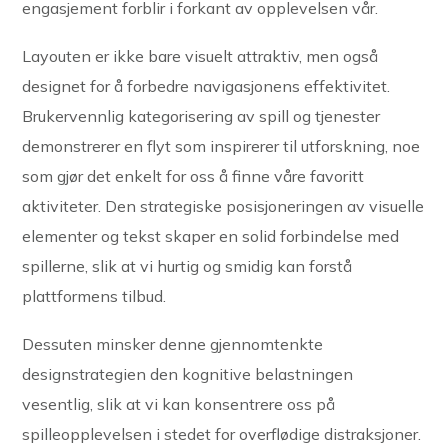
engasjement forblir i forkant av opplevelsen vår.
Layouten er ikke bare visuelt attraktiv, men også
designet for å forbedre navigasjonens effektivitet.
Brukervennlig kategorisering av spill og tjenester
demonstrerer en flyt som inspirerer til utforskning, noe
som gjør det enkelt for oss å finne våre favoritt
aktiviteter. Den strategiske posisjoneringen av visuelle
elementer og tekst skaper en solid forbindelse med
spillerne, slik at vi hurtig og smidig kan forstå
plattformens tilbud.
Dessuten minsker denne gjennomtenkte
designstrategien den kognitive belastningen
vesentlig, slik at vi kan konsentrere oss på
spilleopplevelsen i stedet for overflødige distraksjoner.