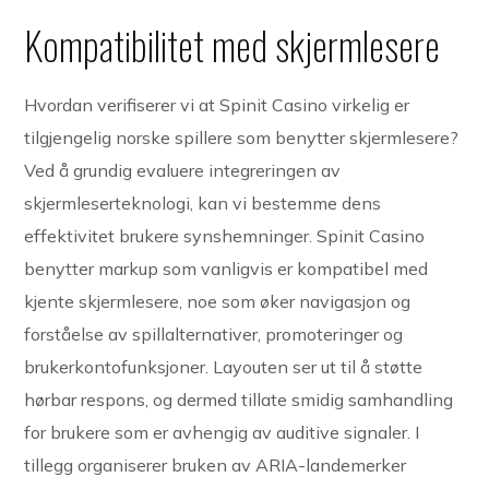
Kompatibilitet med skjermlesere
Hvordan verifiserer vi at Spinit Casino virkelig er
tilgjengelig norske spillere som benytter skjermlesere?
Ved å grundig evaluere integreringen av
skjermleserteknologi, kan vi bestemme dens
effektivitet brukere synshemninger. Spinit Casino
benytter markup som vanligvis er kompatibel med
kjente skjermlesere, noe som øker navigasjon og
forståelse av spillalternativer, promoteringer og
brukerkontofunksjoner. Layouten ser ut til å støtte
hørbar respons, og dermed tillate smidig samhandling
for brukere som er avhengig av auditive signaler. I
tillegg organiserer bruken av ARIA-landemerker