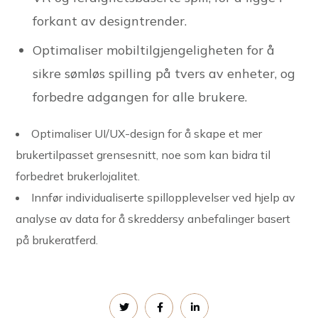
forkant av designtrender.
Optimaliser mobiltilgjengeligheten for å
sikre sømløs spilling på tvers av enheter, og
forbedre adgangen for alle brukere.
Optimaliser UI/UX-design for å skape et mer
brukertilpasset grensesnitt, noe som kan bidra til
forbedret brukerlojalitet.
Innfør individualiserte spillopplevelser ved hjelp av
analyse av data for å skreddersy anbefalinger basert
på brukeratferd.