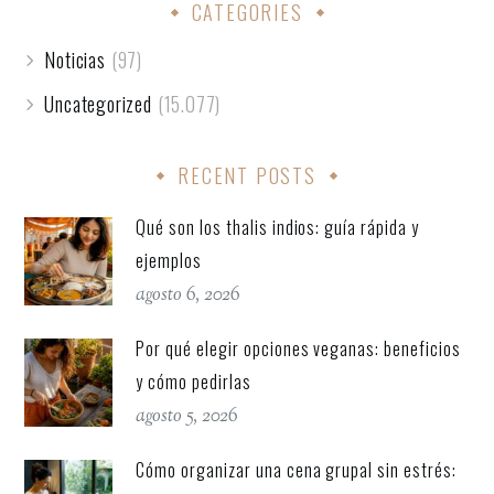
CATEGORIES
Noticias
(97)
Uncategorized
(15.077)
RECENT POSTS
Qué son los thalis indios: guía rápida y
ejemplos
agosto 6, 2026
Por qué elegir opciones veganas: beneficios
y cómo pedirlas
agosto 5, 2026
Cómo organizar una cena grupal sin estrés: