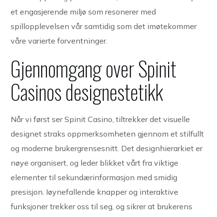
et engasjerende miljø som resonerer med
spillopplevelsen vår samtidig som det imøtekommer
våre varierte forventninger.
Gjennomgang over Spinit
Casinos designestetikk
Når vi først ser Spinit Casino, tiltrekker det visuelle
designet straks oppmerksomheten gjennom et stilfullt
og moderne brukergrensesnitt. Det designhierarkiet er
nøye organisert, og leder blikket vårt fra viktige
elementer til sekundærinformasjon med smidig
presisjon. Iøynefallende knapper og interaktive
funksjoner trekker oss til seg, og sikrer at brukerens