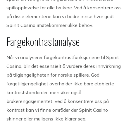
spillopplevelse for alle brukere. Ved å konsentrere oss
på disse elementene kan vi bedre innse hvor godt
Spinit Casino imøtekommer ulike behov.
Fargekontrastanalyse
Når vi analyserer fargekontrastfunksjonene til Spinit
Casino, blir det essensielt å vurdere deres innvirkning
på tilgjengeligheten for norske spillere. God
fargetilgjengelighet overholder ikke bare etablerte
kontraststandarder, men øker også
brukerengasjementet. Ved å konsentrere oss på
kontrast kan vi finne områder der Spinit Casino
skinner eller muligens ikke klarer seg.