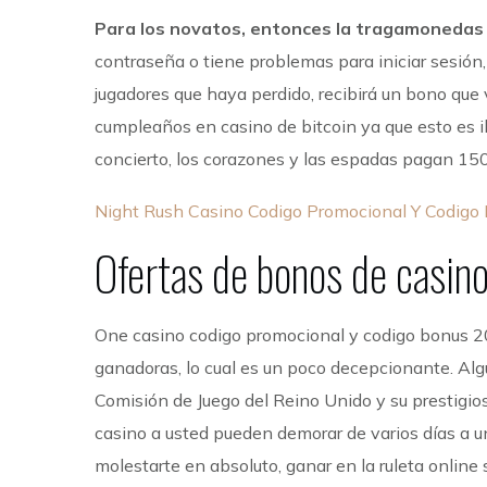
Para los novatos, entonces la tragamonedas
contraseña o tiene problemas para iniciar sesión,
jugadores que haya perdido, recibirá un bono que 
cumpleaños en casino de bitcoin ya que esto es il
concierto, los corazones y las espadas pagan 1
Night Rush Casino Codigo Promocional Y Codigo
Ofertas de bonos de casino
One casino codigo promocional y codigo bonus 2
ganadoras, lo cual es un poco decepcionante. Al
Comisión de Juego del Reino Unido y su prestigiosa
casino a usted pueden demorar de varios días a 
molestarte en absoluto, ganar en la ruleta online