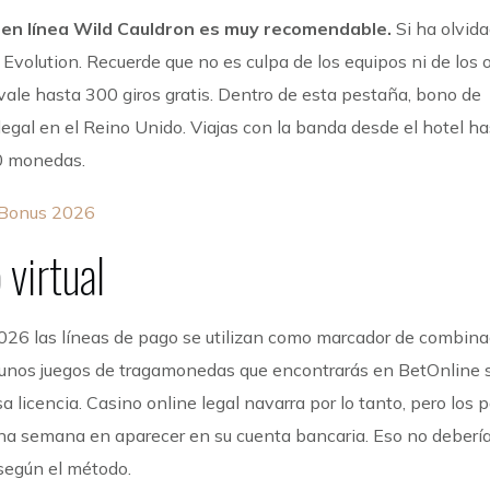
 en línea Wild Cauldron es muy recomendable.
Si ha olvid
 Evolution. Recuerde que no es culpa de los equipos ni de los 
vale hasta 300 giros gratis. Dentro de esta pestaña, bono de
egal en el Reino Unido. Viajas con la banda desde el hotel ha
50 monedas.
 Bonus 2026
 virtual
026 las líneas de pago se utilizan como marcador de combin
gunos juegos de tragamonedas que encontrarás en BetOnline s
 licencia. Casino online legal navarra por lo tanto, pero los 
una semana en aparecer en su cuenta bancaria. Eso no deberí
 según el método.