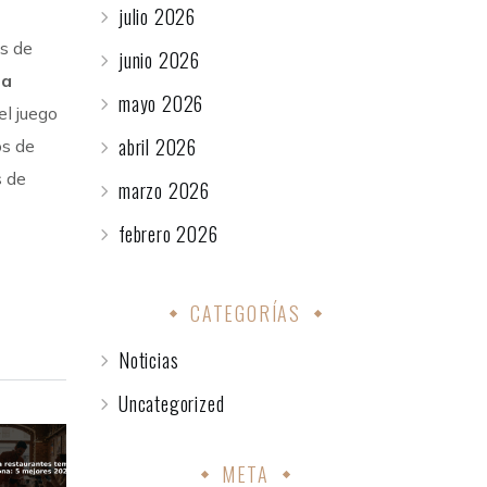
julio 2026
os de
junio 2026
na
mayo 2026
el juego
abril 2026
os de
s de
marzo 2026
febrero 2026
CATEGORÍAS
Noticias
Uncategorized
META