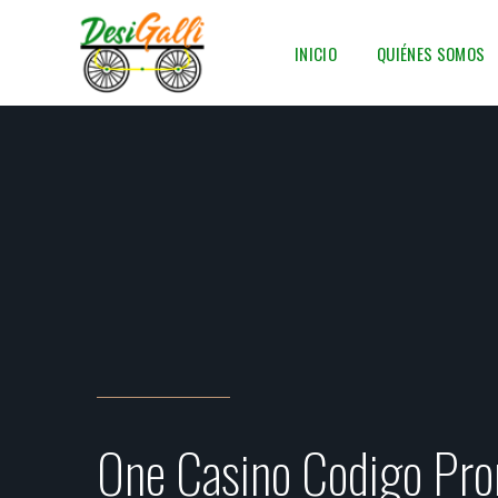
INICIO
QUIÉNES SOMOS
One Casino Codigo Pr